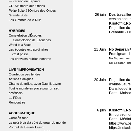
— versión en Español
CD-A l'Ombre des Ondes
Petite Suite à l'Ombre des Ondes
Grande Suite
Les Ombres de la Nuit
HYBRIDES
Constellation d'Écoutes
— Constelación de Escuchas
World is a Blues
Les écoutes extraordinaires
... c'est passé ...
Les écrivains publics sonores
LIVE / IMPROVISATION
Quartet un peu tendre
Actions Soniques
Chants du milieu, avec Daunik Lazro
Tout le monde en place pour un set
américain
La Pièce
Rencontres
ACOUSMATIQUE
Corazón road
Le petit bruit d’à côté du cœur du monde
Portrait de Daunik Lazro