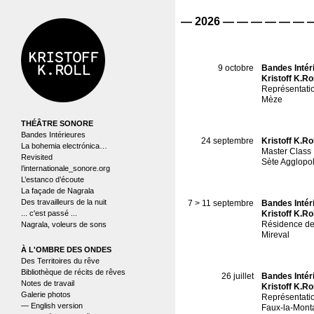
THÉÂTRE SONORE
Bandes Intérieures
La bohemia electrónica…
Revisited
l’internationale_sonore.org
L’estanco d’écoute
La façade de Nagrala
Des travailleurs de la nuit
... c'est passé ...
Nagrala, voleurs de sons
À L'OMBRE DES ONDES
Des Territoires du rêve
Bibliothèque de récits de rêves
Notes de travail
Galerie photos
— English version